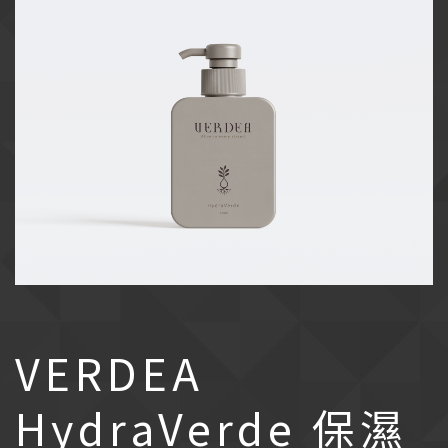
VERDEA
HydraVerde 保濕