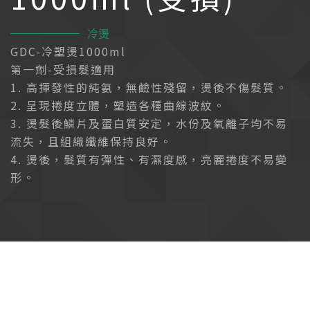
冷燙
GDC-冷塑燙1000ml
第一劑-受損髮適用
1. 高揮發性的純氨，無鹼性殘留，燙後不傷髮質。
2. 呈現捲度立體，塑造各種曲線波紋。
3. 燙髮後鱗片及蛋白質安定，水份及氧離子均不易
流失，且組織纖維保持良好。
4. 燙後，髮質有彈性、有濕度感，亮麗捲度不易變
形。