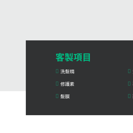
客製項目
洗髮精
修護素
髮膜